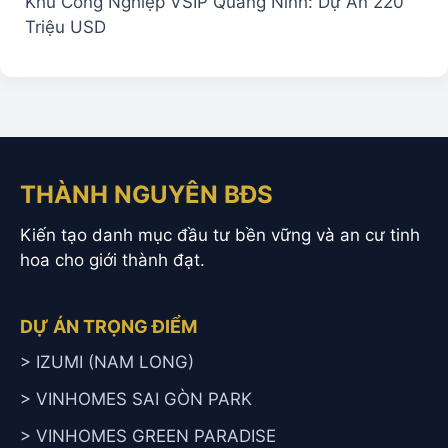
Khu Công Nghiệp VSIP Quảng Ninh: Dự Án 220
Triệu USD
THÀNH NGUYÊN BĐS
Kiến tạo danh mục đầu tư bền vững và an cư tinh
hoa cho giới thành đạt.
DỰ ÁN TRỌNG ĐIỂM
> IZUMI (NAM LONG)
> VINHOMES SAI GÒN PARK
> VINHOMES GREEN PARADISE