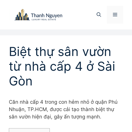
Chuyển
đến
Menu
nội
dung
Biệt thự sân vườn
từ nhà cấp 4 ở Sài
Gòn
Căn nhà cấp 4 trong con hẻm nhỏ ở quận Phú
Nhuận, TP.HCM, được cải tạo thành biệt thự
sân vườn hiện đại, gây ấn tượng mạnh.