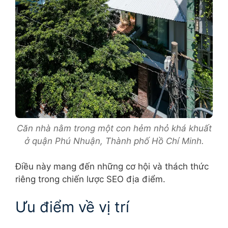
Căn nhà nằm trong một con hẻm nhỏ khá khuất
ở quận Phú Nhuận, Thành phố Hồ Chí Minh.
Điều này mang đến những cơ hội và thách thức
riêng trong chiến lược SEO địa điểm.
Ưu điểm về vị trí