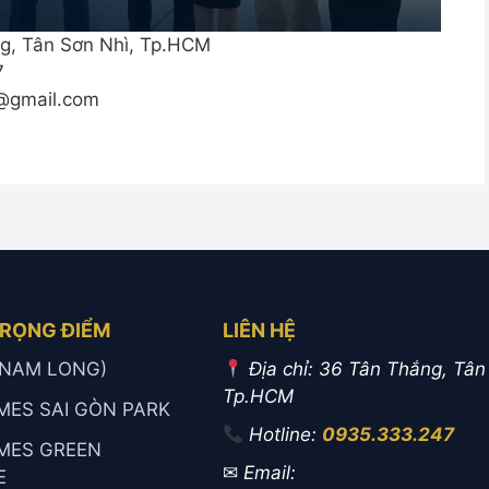
g, Tân Sơn Nhì, Tp.HCM
7
@gmail.com
TRỌNG ĐIỂM
LIÊN HỆ
 (NAM LONG)
Địa chỉ: 36 Tân Thắng, Tân
Tp.HCM
MES SAI GÒN PARK
Hotline:
0935.333.247
MES GREEN
✉
Email:
E