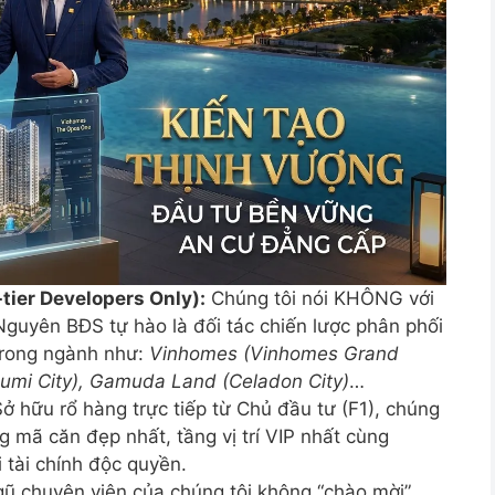
ier Developers Only):
Chúng tôi nói KHÔNG với
guyên BĐS tự hào là đối tác chiến lược phân phối
 trong ngành như:
Vinhomes (Vinhomes Grand
umi City), Gamuda Land (Celadon City)
…
ở hữu rổ hàng trực tiếp từ Chủ đầu tư (F1), chúng
mã căn đẹp nhất, tầng vị trí VIP nhất cùng
 tài chính độc quyền.
ũ chuyên viên của chúng tôi không “chào mời”