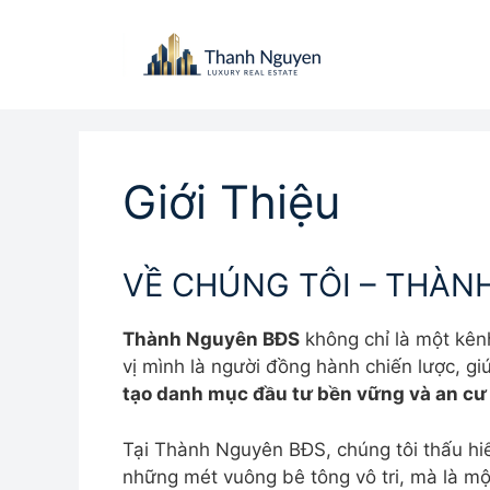
Chuyển
đến
nội
dung
Giới Thiệu
VỀ CHÚNG TÔI – THÀN
Thành Nguyên BĐS
không chỉ là một kênh
vị mình là người đồng hành chiến lược, gi
tạo danh mục đầu tư bền vững và an cư
Tại Thành Nguyên BĐS, chúng tôi thấu hiể
những mét vuông bê tông vô tri, mà là mộ