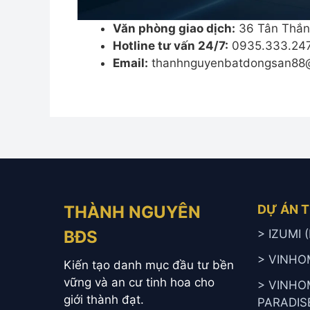
Văn phòng giao dịch:
36 Tân Thắn
Hotline tư vấn 24/7:
0935.333.24
Email:
thanhnguyenbatdongsan88
THÀNH NGUYÊN
DỰ ÁN 
BĐS
> IZUMI
> VINHO
Kiến tạo danh mục đầu tư bền
vững và an cư tinh hoa cho
> VINHO
giới thành đạt.
PARADIS