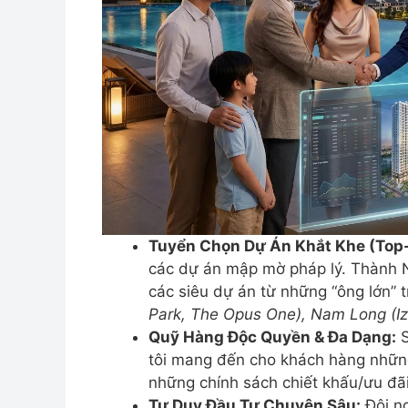
Tuyển Chọn Dự Án Khắt Khe (Top-t
các dự án mập mờ pháp lý. Thành N
các siêu dự án từ những “ông lớn”
Park, The Opus One), Nam Long (Iz
Quỹ Hàng Độc Quyền & Đa Dạng:
S
tôi mang đến cho khách hàng những 
những chính sách chiết khấu/ưu đãi
Tư Duy Đầu Tư Chuyên Sâu:
Đội ng