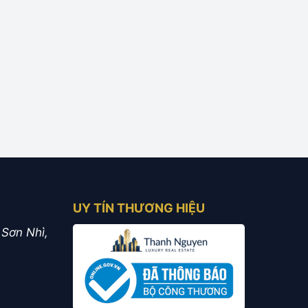
UY TÍN THƯƠNG HIỆU
 Sơn Nhì,