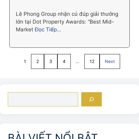
Lê Phong Group nhận cú đúp giải thưởng
lớn tại Dot Property Awards: “Best Mid-
Market
Đọc Tiếp…
1
2
3
4
…
12
Next
Tìm
kiếm
BÀI VIẾT NỔI BẬT