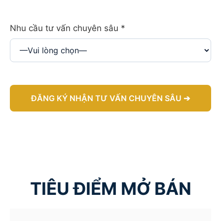
Nhu cầu tư vấn chuyên sâu
*
A
l
t
e
r
TIÊU ĐIỂM MỞ BÁN
n
a
t