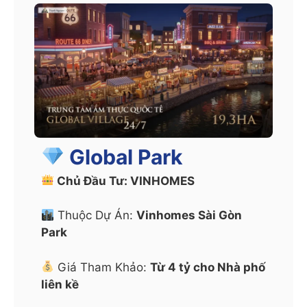
i
v
e
:
Global Park
Chủ Đầu Tư: VINHOMES
Thuộc Dự Án:
Vinhomes Sài Gòn
Park
Giá Tham Khảo:
Từ 4 tỷ cho Nhà phố
liên kề