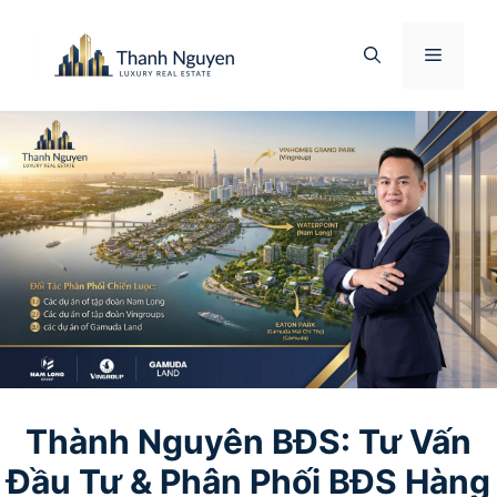
Chuyển
đến
Menu
nội
dung
Thành Nguyên BĐS: Tư Vấn
Đầu Tư & Phân Phối BĐS Hàng