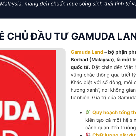
Malaysia, mang đến chuẩn mực sống sinh thái tinh tế và
Ề CHỦ ĐẦU TƯ GAMUDA LA
Gamuda Land
– bộ phận phá
Berhad (Malaysia), là một t
quốc tế.
Đặt chân đến Việt 
vững chắc thông qua triết lý
Khác biệt với số đông, mỗi
hưởng xanh”, nơi không gian
tự nhiên. Giá trị của Gamud
Quy hoạch tổng th
kiến tạo cả một hệ sin
cảnh quan đến trường
Chất lượng xây dự