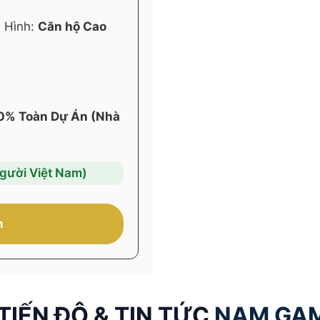
 Hình:
Căn hộ Cao
0% Toàn Dự Án (Nhà
người Việt Nam)
n
TIẾN ĐỘ & TIN TỨC
NAM GA