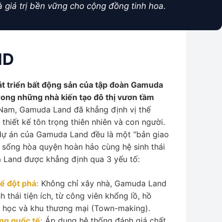
 giá trị bền vững cho cộng đồng tinh hoa.
ND
t triển bất động sản của tập đoàn Gamuda
rong những nhà kiến tạo đô thị vươn tầm
Nam, Gamuda Land đã khẳng định vị thế
 thiết kế tôn trọng thiên nhiên và con người.
 dự án của Gamuda Land đều là một “bản giao
 sống hòa quyện hoàn hảo cùng hệ sinh thái
a Land được khẳng định qua 3 yếu tố:
ể đột phá:
Không chỉ xây nhà, Gamuda Land
h thái tiện ích, từ công viên khổng lồ, hồ
 học và khu thương mại (Town-making).
ng quốc tế:
Áp dụng hệ thống đánh giá chất