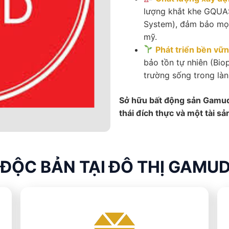
lượng khắt khe GQUA
System), đảm bảo mọi 
mỹ.
Phát triển bền vữ
bảo tồn tự nhiên (Biop
trường sống trong lành
Sở hữu bất động sản Gamud
thái đích thực và một tài sả
Ị ĐỘC BẢN TẠI ĐÔ THỊ GAMU