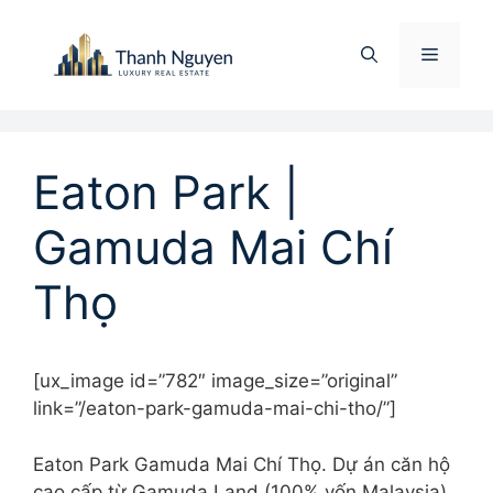
Chuyển
đến
Menu
nội
dung
Eaton Park |
Gamuda Mai Chí
Thọ
[ux_image id=”782″ image_size=”original”
link=”/eaton-park-gamuda-mai-chi-tho/”]
Eaton Park Gamuda Mai Chí Thọ. Dự án căn hộ
cao cấp từ Gamuda Land (100% vốn Malaysia).