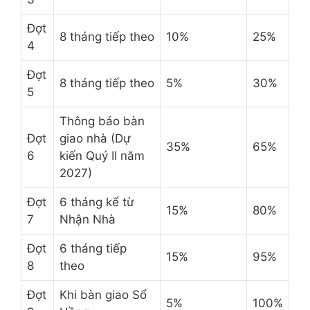
Đợt
8 tháng tiếp theo
10%
25%
4
Đợt
8 tháng tiếp theo
5%
30%
5
Thông báo bàn
Đợt
giao nhà (Dự
35%
65%
6
kiến Quý II năm
2027)
Đợt
6 tháng kể từ
15%
80%
7
Nhận Nhà
Đợt
6 tháng tiếp
15%
95%
8
theo
Đợt
Khi bàn giao Sổ
5%
100%