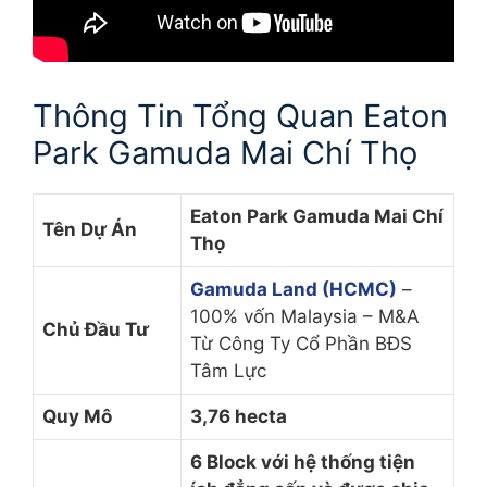
Thông Tin Tổng Quan Eaton
Park Gamuda Mai Chí Thọ
Eaton Park Gamuda Mai Chí
Tên Dự Án
Thọ
Gamuda Land (HCMC)
–
100% vốn Malaysia – M&A
Chủ Đầu Tư
Từ Công Ty Cổ Phần BĐS
Tâm Lực
Quy Mô
3,76 hecta
6 Block với hệ thống tiện