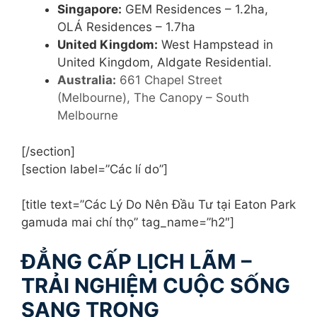
Singapore:
GEM Residences – 1.2ha,
OLÁ Residences – 1.7ha
United Kingdom:
West Hampstead in
United Kingdom, Aldgate Residential.
Australia:
661 Chapel Street
(Melbourne), The Canopy – South
Melbourne
[/section]
[section label=”Các lí do”]
[title text=”Các Lý Do Nên Đầu Tư tại Eaton Park
gamuda mai chí thọ” tag_name=”h2″]
ĐẲNG CẤP LỊCH LÃM –
TRẢI NGHIỆM CUỘC SỐNG
SANG TRỌNG