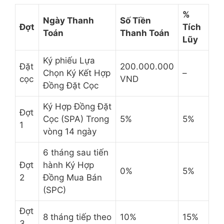
%
Ngày Thanh
Số Tiền
Đợt
Tích
Toán
Thanh Toán
Lũy
Ký phiếu Lựa
Đặt
200.000.000
Chọn Ký Kết Hợp
–
cọc
VND
Đồng Đặt Cọc
Ký Hợp Đồng Đặt
Đợt
Cọc (SPA) Trong
5%
5%
1
vòng 14 ngày
6 tháng sau tiến
Đợt
hành Ký Hợp
0%
5%
2
Đồng Mua Bán
(SPC)
Đợt
8 tháng tiếp theo
10%
15%
3