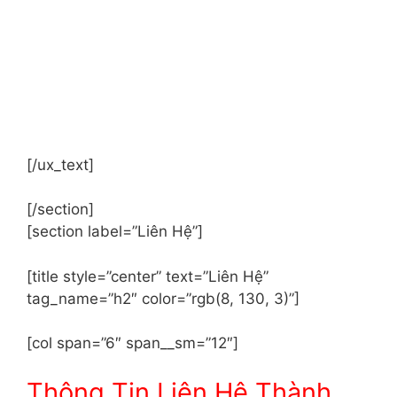
[/ux_text]
[/section]
[section label=”Liên Hệ”]
[title style=”center” text=”Liên Hệ”
tag_name=”h2″ color=”rgb(8, 130, 3)”]
[col span=”6″ span__sm=”12″]
Thông Tin Liên Hệ Thành