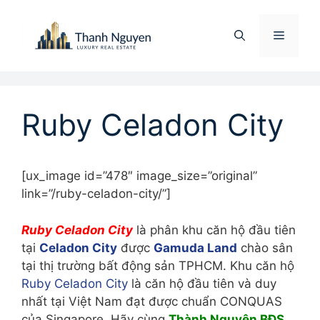
Chuyển
đến
Menu
nội
dung
Ruby Celadon City
[ux_image id=”478″ image_size=”original”
link=”/ruby-celadon-city/”]
Ruby Celadon City
là phân khu căn hộ đầu tiên
tại
Celadon City
được
Gamuda Land
chào sân
tại thị trường bất động sản TPHCM. Khu căn hộ
Ruby Celadon City
là căn hộ đầu tiên và duy
nhất tại Việt Nam đạt được chuẩn CONQUAS
của Singapore. Hãy cùng
Thành Nguyên BĐS