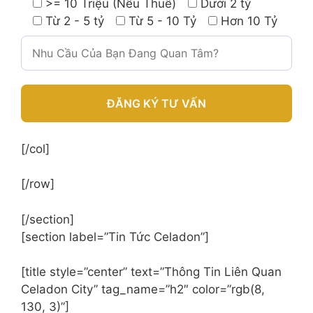
>= 10 Triệu (Nếu Thuê)
Dưới 2 tỷ
Từ 2 - 5 tỷ
Từ 5 - 10 Tỷ
Hơn 10 Tỷ
A
[/col]
l
t
[/row]
e
r
[/section]
n
[section label=”Tin Tức Celadon”]
a
t
[title style=”center” text=”Thông Tin Liên Quan
i
Celadon City” tag_name=”h2″ color=”rgb(8,
v
130, 3)”]