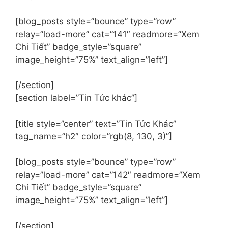
e
:
[blog_posts style=”bounce” type=”row”
relay=”load-more” cat=”141″ readmore=”Xem
Chi Tiết” badge_style=”square”
image_height=”75%” text_align=”left”]
[/section]
[section label=”Tin Tức khác”]
[title style=”center” text=”Tin Tức Khác”
tag_name=”h2″ color=”rgb(8, 130, 3)”]
[blog_posts style=”bounce” type=”row”
relay=”load-more” cat=”142″ readmore=”Xem
Chi Tiết” badge_style=”square”
image_height=”75%” text_align=”left”]
[/section]