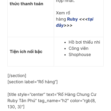
hợp nhất.
thức thanh toán
Xem rổ
hàng
Ruby
<<<
tại
đây
>>>
Hồ bơi thiếu nhi
Công viên
Tiện ích nổi bậc
Shophouse
[/section]
[section label=”Rổ hàng”]
[title style=”center” text=”Rổ Hàng Chung Cư
Ruby Tân Phú” tag_name=”h2″ color=”rgb(8,
130, 3)”]