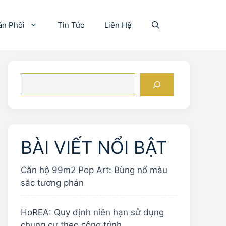
ân Phối
Tin Tức
Liên Hệ
Tìm
kiếm
BÀI VIẾT NỔI BẬT
Căn hộ 99m2 Pop Art: Bùng nổ màu
sắc tương phản
HoREA: Quy định niên hạn sử dụng
chung cư theo công trình