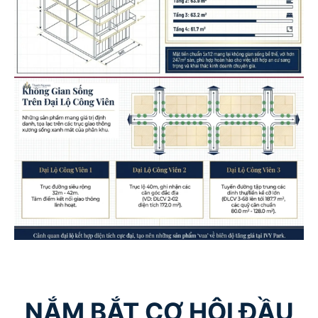
NẮM BẮT CƠ HỘI ĐẦU