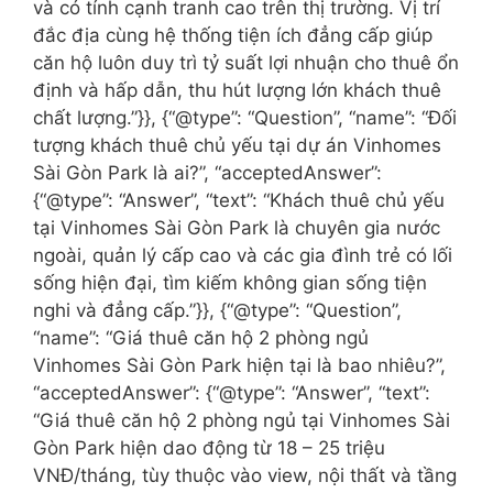
và có tính cạnh tranh cao trên thị trường. Vị trí
đắc địa cùng hệ thống tiện ích đẳng cấp giúp
căn hộ luôn duy trì tỷ suất lợi nhuận cho thuê ổn
định và hấp dẫn, thu hút lượng lớn khách thuê
chất lượng.”}}, {“@type”: “Question”, “name”: “Đối
tượng khách thuê chủ yếu tại dự án Vinhomes
Sài Gòn Park là ai?”, “acceptedAnswer”:
{“@type”: “Answer”, “text”: “Khách thuê chủ yếu
tại Vinhomes Sài Gòn Park là chuyên gia nước
ngoài, quản lý cấp cao và các gia đình trẻ có lối
sống hiện đại, tìm kiếm không gian sống tiện
nghi và đẳng cấp.”}}, {“@type”: “Question”,
“name”: “Giá thuê căn hộ 2 phòng ngủ
Vinhomes Sài Gòn Park hiện tại là bao nhiêu?”,
“acceptedAnswer”: {“@type”: “Answer”, “text”:
“Giá thuê căn hộ 2 phòng ngủ tại Vinhomes Sài
Gòn Park hiện dao động từ 18 – 25 triệu
VNĐ/tháng, tùy thuộc vào view, nội thất và tầng