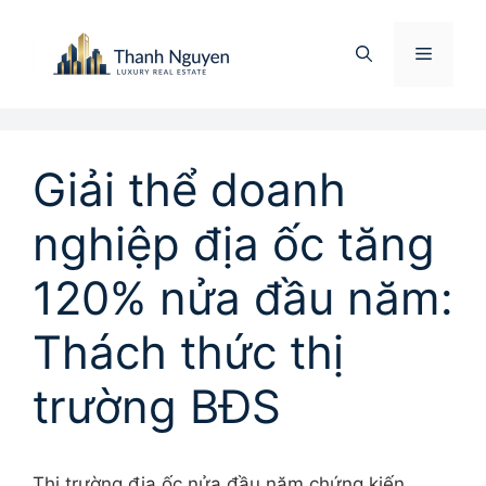
Chuyển
đến
Menu
nội
dung
Giải thể doanh
nghiệp địa ốc tăng
120% nửa đầu năm:
Thách thức thị
trường BĐS
Thị trường địa ốc nửa đầu năm chứng kiến