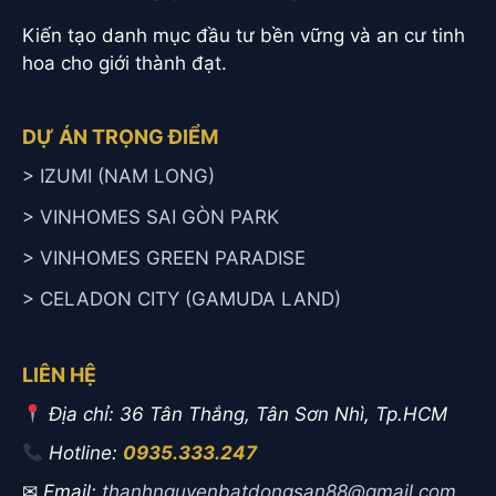
Kiến tạo danh mục đầu tư bền vững và an cư tinh
hoa cho giới thành đạt.
DỰ ÁN TRỌNG ĐIỂM
> IZUMI (NAM LONG)
> VINHOMES SAI GÒN PARK
> VINHOMES GREEN PARADISE
> CELADON CITY (GAMUDA LAND)
LIÊN HỆ
Địa chỉ: 36 Tân Thắng, Tân Sơn Nhì, Tp.HCM
Hotline:
0935.333.247
✉
Email:
thanhnguyenbatdongsan88@gmail.com