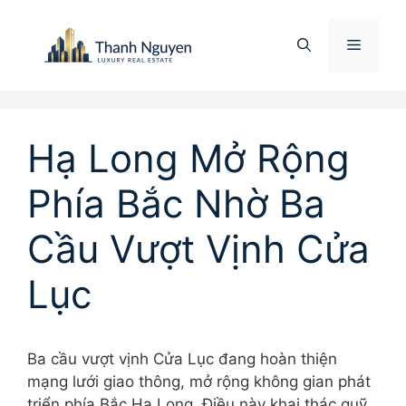
Chuyển
đến
Menu
nội
dung
Hạ Long Mở Rộng
Phía Bắc Nhờ Ba
Cầu Vượt Vịnh Cửa
Lục
Ba cầu vượt vịnh Cửa Lục đang hoàn thiện
mạng lưới giao thông, mở rộng không gian phát
triển phía Bắc Hạ Long. Điều này khai thác quỹ