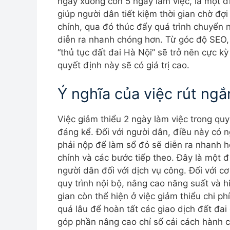
ngày xuống còn 5 ngày làm việc, là một đ
giúp người dân tiết kiệm thời gian chờ đ
chính, qua đó thúc đẩy quá trình chuyển
diễn ra nhanh chóng hơn. Từ góc độ SEO, 
“thủ tục đất đai Hà Nội” sẽ trở nên cực kỳ
quyết định này sẽ có giá trị cao.
Ý nghĩa của việc rút ngắn
Việc giảm thiểu 2 ngày làm việc trong quy 
đáng kể. Đối với người dân, điều này có n
phải nộp để làm sổ đỏ sẽ diễn ra nhanh hơ
chính và các bước tiếp theo. Đây là một đ
người dân đối với dịch vụ công. Đối với cơ
quy trình nội bộ, nâng cao năng suất và h
gian còn thể hiện ở việc giảm thiểu chi ph
quá lâu để hoàn tất các giao dịch đất đa
góp phần nâng cao chỉ số cải cách hành ch