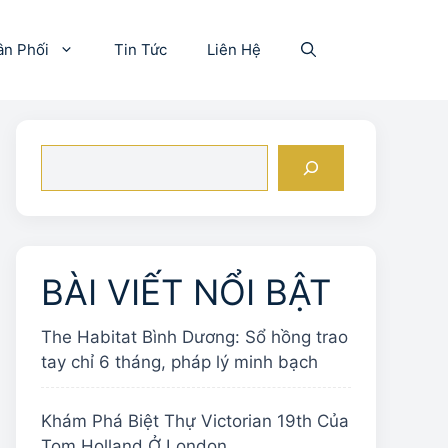
ân Phối
Tin Tức
Liên Hệ
Tìm
kiếm
BÀI VIẾT NỔI BẬT
The Habitat Bình Dương: Sổ hồng trao
tay chỉ 6 tháng, pháp lý minh bạch
Khám Phá Biệt Thự Victorian 19th Của
Tom Holland Ở London