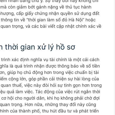
iểm nhấn đáng chú ý. Sự thay đổi này không chỉ
ợi mà còn giảm bớt gánh nặng về thủ tục hành
 nhượng, cấp giấy chứng nhận quyền sử dụng đất
thông tin về “thời gian làm sổ đỏ Hà Nội” hoặc
 quan trọng, và các bài viết cập nhật chính xác về
 thời gian xử lý hồ sơ
trình xác định nghĩa vụ tài chính là một cải cách
ghĩa là quá trình nhận được thông báo về số tiền
n, giúp họ chủ động hơn trong việc chuẩn bị tài
iểm cộng lớn, góp phần cải thiện sự hài lòng của
 quan thuế, việc này đòi hỏi sự tinh gọn hơn trong
iệu quả làm việc. Tác động của việc rút ngắn thời
í cơ hội cho người dân, khi họ không phải chờ đợi
i quan trọng. Hơn nữa, những thay đổi này cũng
ính của thành phố, thu hút đầu tư và phát triển