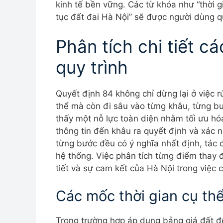
kinh tế bền vững. Các từ khóa như “thời g
tục đất đai Hà Nội” sẽ được người dùng q
Phân tích chi tiết c
quy trình
Quyết định 84 không chỉ dừng lại ở việc rú
thể mà còn đi sâu vào từng khâu, từng bư
thấy một nỗ lực toàn diện nhằm tối ưu hó
thông tin đến khâu ra quyết định và xác 
từng bước đều có ý nghĩa nhất định, tác đ
hệ thống. Việc phân tích từng điểm thay 
tiết và sự cam kết của Hà Nội trong việc c
Các mốc thời gian cụ thể
Trong trường hợp áp dụng bảng giá đất để