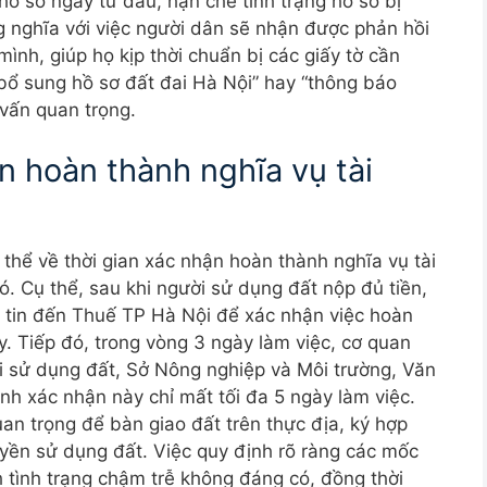
hồ sơ ngay từ đầu, hạn chế tình trạng hồ sơ bị
ng nghĩa với việc người dân sẽ nhận được phản hồi
ình, giúp họ kịp thời chuẩn bị các giấy tờ cần
“bổ sung hồ sơ đất đai Hà Nội” hay “thông báo
 vấn quan trọng.
n hoàn thành nghĩa vụ tài
thể về thời gian xác nhận hoàn thành nghĩa vụ tài
ó. Cụ thể, sau khi người sử dụng đất nộp đủ tiền,
 tin đến Thuế TP Hà Nội để xác nhận việc hoàn
y. Tiếp đó, trong vòng 3 ngày làm việc, cơ quan
i sử dụng đất, Sở Nông nghiệp và Môi trường, Văn
nh xác nhận này chỉ mất tối đa 5 ngày làm việc.
an trọng để bàn giao đất trên thực địa, ký hợp
yền sử dụng đất. Việc quy định rõ ràng các mốc
h tình trạng chậm trễ không đáng có, đồng thời