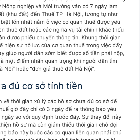
Sở Nông nghiệp và Môi trường vẫn có 7 ngày làm
đất (khu đất) đến Thuế TP Hà Nội, tương tự như
 biệt lớn nhất nằm ở việc cơ quan thuế được yêu
iền thuê đất hoặc các nghĩa vụ tài chính khác (nếu
hận được phiếu chuyển thông tin. Khung thời gian
ể hiện sự nỗ lực của cơ quan thuế trong việc đẩy
này giúp người dân sớm biết được số tiền phải nộp,
 là một điểm nhấn quan trọng khi người dân tìm
à Nội” hoặc “đơn giá thuê đất Hà Nội”.
a đủ cơ sở tính tiền
 về thời gian xử lý các hồ sơ chưa đủ cơ sở để
thuế giờ đây chỉ có 3 ngày để ra thông báo yêu
 ngày so với quy định trước đây. Sự thay đổi này
hiện hồ sơ mà còn giảm thiểu thời gian chờ đợi
hông báo này buộc các cơ quan liên quan phải chủ