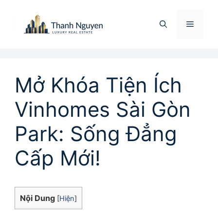
Chuyển
đến
Menu
nội
dung
Mở Khóa Tiện Ích
Vinhomes Sài Gòn
Park: Sống Đẳng
Cấp Mới!
Nội Dung
[
Hiện
]