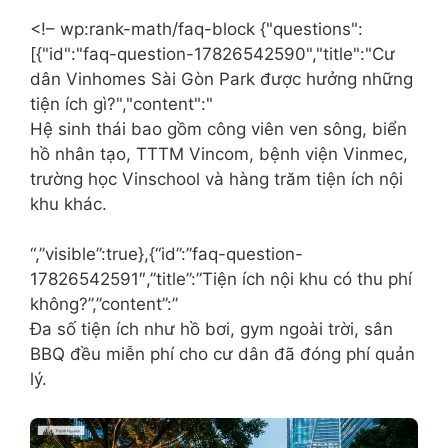
<!– wp:rank-math/faq-block {"questions":
[{"id":"faq-question-17826542590","title":"Cư
dân Vinhomes Sài Gòn Park được hưởng những
tiện ích gì?","content":"
Hệ sinh thái bao gồm công viên ven sông, biển
hồ nhân tạo, TTTM Vincom, bệnh viện Vinmec,
trường học Vinschool và hàng trăm tiện ích nội
khu khác.
“,”visible”:true},{“id”:”faq-question-
17826542591″,”title”:”Tiện ích nội khu có thu phí
không?”,”content”:”
Đa số tiện ích như hồ bơi, gym ngoài trời, sân
BBQ đều miễn phí cho cư dân đã đóng phí quản
lý.