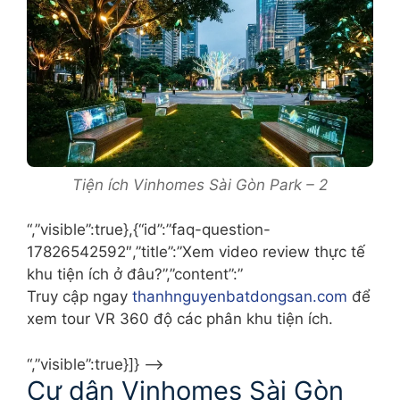
Tiện ích Vinhomes Sài Gòn Park – 2
“,”visible”:true},{“id”:”faq-question-
17826542592″,”title”:”Xem video review thực tế
khu tiện ích ở đâu?”,”content”:”
Truy cập ngay
thanhnguyenbatdongsan.com
để
xem tour VR 360 độ các phân khu tiện ích.
“,”visible”:true}]} –>
Cư dân Vinhomes Sài Gòn