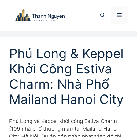
Chuyển
đến
Menu
nội
dung
Phú Long & Keppel
Khởi Công Estiva
Charm: Nhà Phố
Mailand Hanoi City
Phú Long và Keppel khởi công Estiva Charm
(109 nhà phố thương mại) tại Mailand Hanoi
City, Hà Nội. Dự án góp phần phát triển đô thị