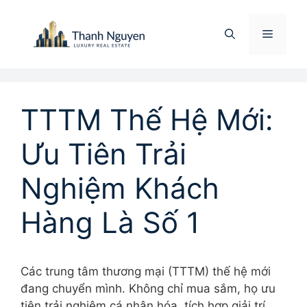
Chuyển
đến
Menu
nội
dung
TTTM Thế Hệ Mới:
Ưu Tiên Trải
Nghiệm Khách
Hàng Là Số 1
Các trung tâm thương mại (TTTM) thế hệ mới
đang chuyển mình. Không chỉ mua sắm, họ ưu
tiên trải nghiệm cá nhân hóa, tích hợp giải trí,