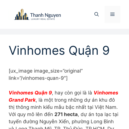
Chuyển
đến
Menu
nội
dung
Vinhomes Quận 9
[ux_image image_size=”original”
link=”/vinhomes-quan-9″]
Vinhomes Quận 9
, hay còn gọi là là
Vinhomes
Grand Park
, là một trong những dự án khu đô
thị thông minh kiểu mẫu bậc nhất tại Việt Nam.
Với quy mô lên đến
271 hecta
, dự án tọa lạc tại
tuyến đường Nguyễn Xiển, phường Long Bình
và Long Thạnh Mỹ, TP. Thủ Đức, TP.HCM. Dự