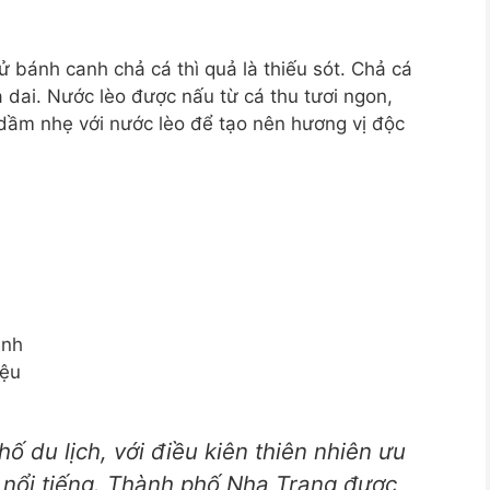
 bánh canh chả cá thì quả là thiếu sót. Chả cá
à dai. Nước lèo được nấu từ cá thu tươi ngon,
dầm nhẹ với nước lèo để tạo nên hương vị độc
inh
iệu
ố du lịch, với điều kiên thiên nhiên ưu
 nổi tiếng. Thành phố Nha Trang được