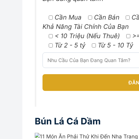
Cần Mua
Cần Bán
Cầ
Khả Năng Tài Chính Của Bạn
< 10 Triệu (Nếu Thuê)
>=
Từ 2 - 5 tỷ
Từ 5 - 10 Tỷ
A
l
Bún Lá Cá Dầm
t
e