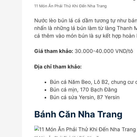
r
11 Món Ăn Phải Thử Khi Đến Nha Trang
n
Nước lèo bún lá cá dầm tương tự như bán
a
nhấn là những lá bún làm từ làng Thanh M
t
cá thêm vào món bún là sự kết hợp hoàn 
i
v
Giá tham khảo:
30.000-40.000 VND/tô
e
:
Địa chỉ tham khảo:
Bún cá Năm Beo, Lô B2, chung cư
Bún cá mịn, 170 Bạch Đằng
Bún cá sứa Yersin, 87 Yersin
Bánh Căn Nha Trang