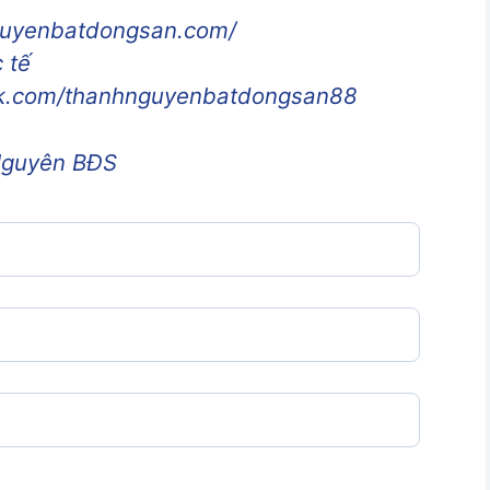
nguyenbatdongsan.com/
 tế
ok.com/thanhnguyenbatdongsan88
Nguyên BĐS