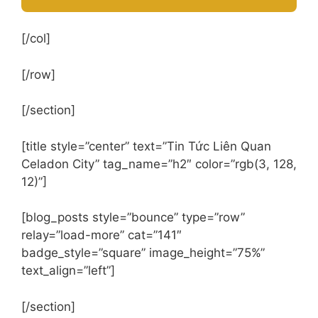
A
[/col]
l
t
[/row]
e
r
[/section]
n
a
[title style=”center” text=”Tin Tức Liên Quan
t
Celadon City” tag_name=”h2″ color=”rgb(3, 128,
i
12)”]
v
e
[blog_posts style=”bounce” type=”row”
:
relay=”load-more” cat=”141″
badge_style=”square” image_height=”75%”
text_align=”left”]
[/section]