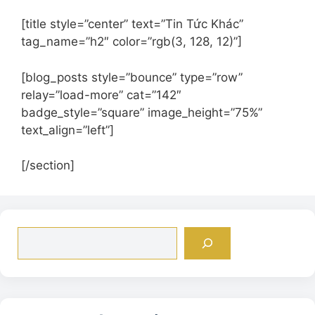
[title style=”center” text=”Tin Tức Khác”
tag_name=”h2″ color=”rgb(3, 128, 12)”]
[blog_posts style=”bounce” type=”row”
relay=”load-more” cat=”142″
badge_style=”square” image_height=”75%”
text_align=”left”]
[/section]
Tìm
kiếm