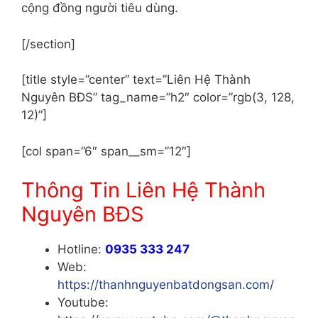
cộng đồng người tiêu dùng.
[/section]
[title style=”center” text=”Liên Hệ Thành
Nguyên BĐS” tag_name=”h2″ color=”rgb(3, 128,
12)”]
[col span=”6″ span__sm=”12″]
Thông Tin Liên Hệ
Thành
Nguyên BĐS
Hotline:
0935 333 247
Web:
https://thanhnguyenbatdongsan.com/
Youtube: