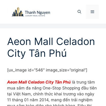
Chuyển
đến
Menu
nội
dung
Aeon Mall Celadon
City Tân Phú
[ux_image id=”546″ image_size=”original”]
Aeon Mall Celadon City Tân Phú
là trung tâm
mua sắm đa năng One-Stop Shopping đầu tiên
tại Việt Nam, chính thức khai trương vào ngày
11 tháng 01 năm 2014, mang đến trải nghiệm
mua sắm toàn diện cho khách hàng. Siêu thị