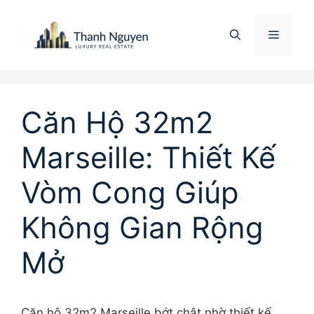
Chuyển
đến
Menu
nội
dung
Căn Hộ 32m2
Marseille: Thiết Kế
Vòm Cong Giúp
Không Gian Rộng
Mở
Căn hộ 32m2 Marseille bớt chật nhờ thiết kế