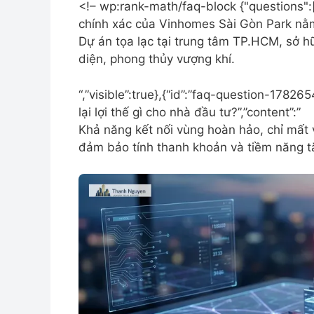
<!– wp:rank-math/faq-block {"questions":[{
chính xác của Vinhomes Sài Gòn Park nằm
Dự án tọa lạc tại trung tâm TP.HCM, sở 
diện, phong thủy vượng khí.
“,”visible”:true},{“id”:”faq-question-17826
lại lợi thế gì cho nhà đầu tư?”,”content”:”
Khả năng kết nối vùng hoàn hảo, chỉ mất v
đảm bảo tính thanh khoản và tiềm năng tă