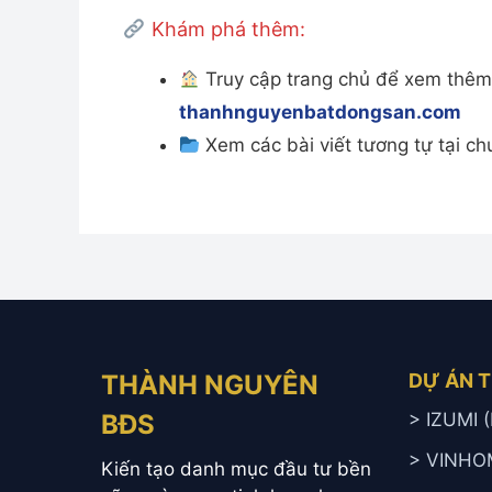
Khám phá thêm:
Truy cập trang chủ để xem thêm 
thanhnguyenbatdongsan.com
Xem các bài viết tương tự tại c
THÀNH NGUYÊN
DỰ ÁN 
BĐS
> IZUMI
> VINHO
Kiến tạo danh mục đầu tư bền