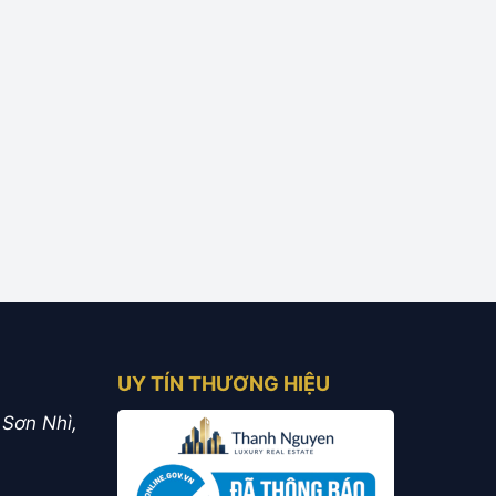
UY TÍN THƯƠNG HIỆU
 Sơn Nhì,