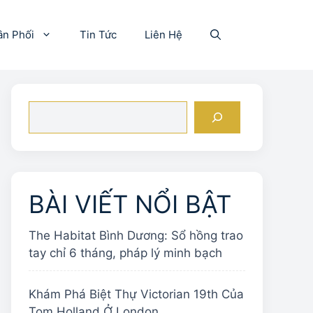
ân Phối
Tin Tức
Liên Hệ
Tìm
kiếm
BÀI VIẾT NỔI BẬT
The Habitat Bình Dương: Sổ hồng trao
tay chỉ 6 tháng, pháp lý minh bạch
Khám Phá Biệt Thự Victorian 19th Của
Tom Holland Ở London