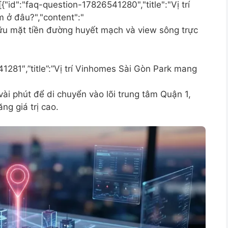
"id":"faq-question-17826541280","title":"Vị trí
 ở đâu?","content":"
hữu mặt tiền đường huyết mạch và view sông trực
541281″,”title”:”Vị trí Vinhomes Sài Gòn Park mang
ài phút để di chuyển vào lõi trung tâm Quận 1,
ng giá trị cao.