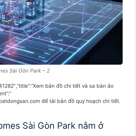
omes Sài Gòn Park – 2
541282″,”title”:”Xem bản đồ chi tiết và sa bàn ảo
nt”:”
batdongsan.com để tải bản đồ quy hoạch chi tiết.
nhomes Sài Gòn Park nằm ở