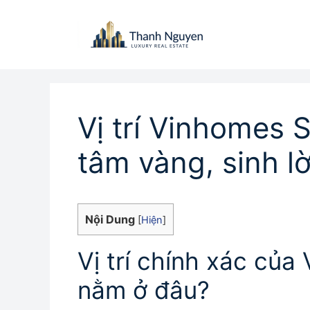
Chuyển
đến
nội
dung
Vị trí Vinhomes 
tâm vàng, sinh l
Nội Dung
[
Hiện
]
Vị trí chính xác củ
nằm ở đâu?