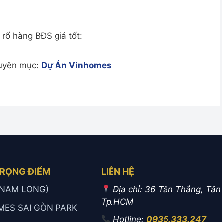
rổ hàng BĐS giá tốt:
huyên mục:
Dự Án Vinhomes
TRỌNG ĐIỂM
LIÊN HỆ
 (NAM LONG)
Địa chỉ: 36 Tân Thắng, Tân
Tp.HCM
MES SAI GÒN PARK
Hotline:
0935.333.247