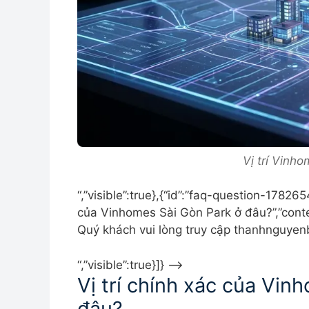
Vị trí Vinh
“,”visible”:true},{“id”:”faq-question-17826
của Vinhomes Sài Gòn Park ở đâu?”,”conte
Quý khách vui lòng truy cập thanhnguyen
“,”visible”:true}]} –>
Vị trí chính xác của Vi
đâu?