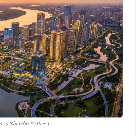
omes Sài Gòn Park – 1