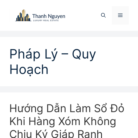
Chuyển
đến
Menu
nội
dung
Pháp Lý – Quy
Hoạch
Hướng Dẫn Làm Sổ Đỏ
Khi Hàng Xóm Không
Chịu Ký Giáp Ranh