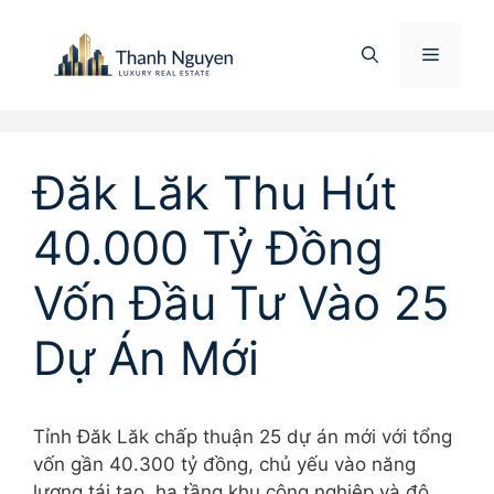
Chuyển
đến
Menu
nội
dung
Đăk Lăk Thu Hút
40.000 Tỷ Đồng
Vốn Đầu Tư Vào 25
Dự Án Mới
Tỉnh Đăk Lăk chấp thuận 25 dự án mới với tổng
vốn gần 40.300 tỷ đồng, chủ yếu vào năng
lượng tái tạo, hạ tầng khu công nghiệp và đô