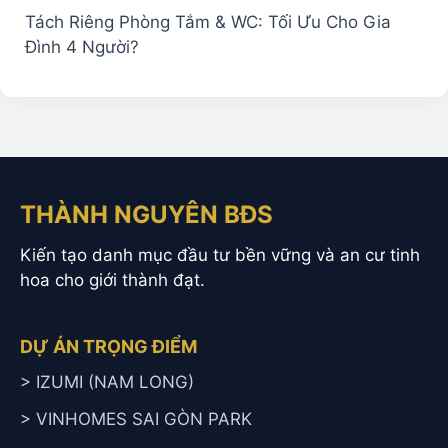
Tách Riêng Phòng Tắm & WC: Tối Ưu Cho Gia
Đình 4 Người?
THÀNH NGUYÊN BĐS
Kiến tạo danh mục đầu tư bền vững và an cư tinh
hoa cho giới thành đạt.
DỰ ÁN TRỌNG ĐIỂM
> IZUMI (NAM LONG)
> VINHOMES SAI GÒN PARK