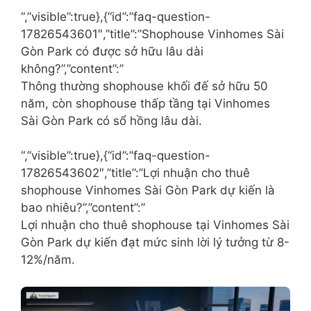
“,”visible”:true},{“id”:”faq-question-
17826543601″,”title”:”Shophouse Vinhomes Sài
Gòn Park có được sở hữu lâu dài
không?”,”content”:”
Thông thường shophouse khối đế sở hữu 50
năm, còn shophouse thấp tầng tại Vinhomes
Sài Gòn Park có sổ hồng lâu dài.
“,”visible”:true},{“id”:”faq-question-
17826543602″,”title”:”Lợi nhuận cho thuê
shophouse Vinhomes Sài Gòn Park dự kiến là
bao nhiêu?”,”content”:”
Lợi nhuận cho thuê shophouse tại Vinhomes Sài
Gòn Park dự kiến đạt mức sinh lời lý tưởng từ 8-
12%/năm.