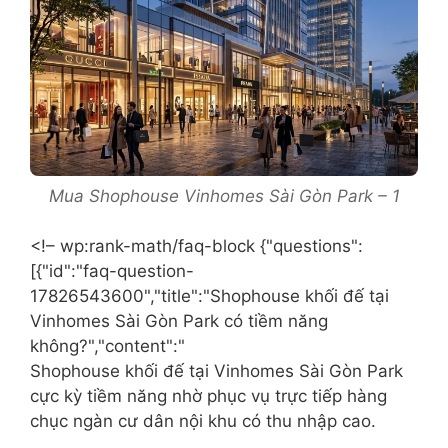
Mua Shophouse Vinhomes Sài Gòn Park – 1
<!– wp:rank-math/faq-block {"questions":
[{"id":"faq-question-
17826543600","title":"Shophouse khối đế tại
Vinhomes Sài Gòn Park có tiềm năng
không?","content":"
Shophouse khối đế tại Vinhomes Sài Gòn Park
cực kỳ tiềm năng nhờ phục vụ trực tiếp hàng
chục ngàn cư dân nội khu có thu nhập cao.