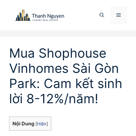
Chuyển
đến
Menu
nội
dung
Mua Shophouse
Vinhomes Sài Gòn
Park: Cam kết sinh
lời 8-12%/năm!
Nội Dung
[
Hiện
]