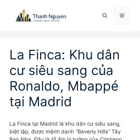
Chuyển
đến
Menu
nội
dung
La Finca: Khu dân
cư siêu sang của
Ronaldo, Mbappé
tại Madrid
La Finca tại Madrid là khu dân cư siêu sang,
biệt lập, được mệnh danh “Beverly Hills” Tây
Ban Nha. Đây là tổ ấm lý tưởng của Cristiano