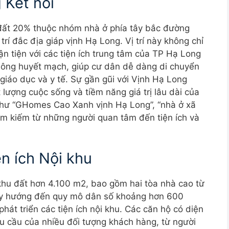
g Kết nối
đất 20% thuộc nhóm nhà ở phía tây bắc đường
rí đắc địa giáp vịnh Hạ Long. Vị trí này không chỉ
n tiện với các tiện ích trung tâm của TP Hạ Long
thông huyết mạch, giúp cư dân dễ dàng di chuyển
giáo dục và y tế. Sự gần gũi với Vịnh Hạ Long
lượng cuộc sống và tiềm năng giá trị lâu dài của
như “GHomes Cao Xanh vịnh Hạ Long”, “nhà ở xã
tìm kiếm từ những người quan tâm đến tiện ích và
n ích Nội khu
u đất hơn 4.100 m2, bao gồm hai tòa nhà cao từ
này hướng đến quy mô dân số khoảng hơn 600
át triển các tiện ích nội khu. Các căn hộ có diện
u cầu của nhiều đối tượng khách hàng, từ người