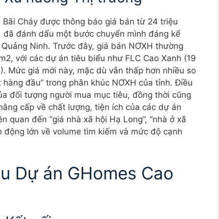
 Bãi Cháy được thông báo giá bán từ 24 triệu
n, đã đánh dấu một bước chuyển mình đáng kể
i Quảng Ninh. Trước đây, giá bán NƠXH thường
m2, với các dự án tiêu biểu như FLC Cao Xanh (19
2). Mức giá mới này, mặc dù vẫn thấp hơn nhiều so
t hàng đầu” trong phân khúc NƠXH của tỉnh. Điều
của đối tượng người mua mục tiêu, đồng thời cũng
nâng cấp về chất lượng, tiện ích của các dự án
iên quan đến “giá nhà xã hội Hạ Long”, “nhà ở xã
ến động lớn về volume tìm kiếm và mức độ cạnh
sâu Dự án GHomes Cao