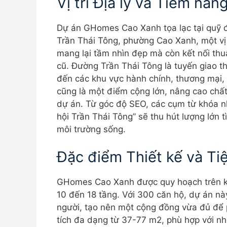
Vị trí Địa lý và Tiềm năn
Dự án GHomes Cao Xanh tọa lạc tại quỹ 
Trần Thái Tông, phường Cao Xanh, một vị t
mang lại tầm nhìn đẹp mà còn kết nối thuậ
cũ. Đường Trần Thái Tông là tuyến giao 
đến các khu vực hành chính, thương mại, 
cũng là một điểm cộng lớn, nâng cao chất 
dự án. Từ góc độ SEO, các cụm từ khóa 
hội Trần Thái Tông” sẽ thu hút lượng lớn 
môi trường sống.
Đặc điểm Thiết kế và Tiệ
GHomes Cao Xanh được quy hoạch trên kh
10 đến 18 tầng. Với 300 căn hộ, dự án 
người, tạo nên một cộng đồng vừa đủ để ph
tích đa dạng từ 37-77 m2, phù hợp với nh