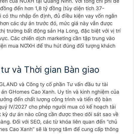
ên của NƠXH tại Quảng Ninh. Với tổng chi phí để
đồng đến hơn 1,8 tỷ đồng (tùy diện tích 37-
có thu nhập ổn định, đủ điều kiện vay vốn ngân
hơn các dự án trước đó, mức giá này vẫn được
hị trường bất động sản Hạ Long, đặc biệt với vị trí
vực. Các chiến dịch marketing cần tập trung vào
ều kiện mua NƠXH để thu hút đúng đối tượng khách
tư và Thời gian Bàn giao
GLAND và Công ty cổ phần Tư vấn đầu tư tài
ự án GHomes Cao Xanh. Uy tín và kinh nghiệm của
hưởng đến chất lượng công trình và tiến độ bàn
 quý IV/2027 cho phép người mua có kế hoạch tài
ất kỳ dự án nào cũng cần được theo dõi sát sao về
àng. Đối với SEO, các từ khóa liên quan đến “chủ
es Cao Xanh” sẽ là trọng tâm để cung cấp thông