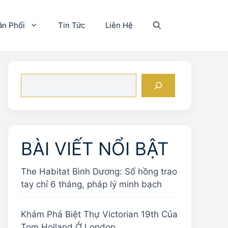
ân Phối
Tin Tức
Liên Hệ
Tìm
kiếm
BÀI VIẾT NỔI BẬT
The Habitat Bình Dương: Sổ hồng trao
tay chỉ 6 tháng, pháp lý minh bạch
Khám Phá Biệt Thự Victorian 19th Của
Tom Holland Ở London