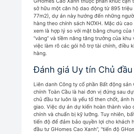
GHomes Cao Xanh thuộc phân khúc cận tr
sở hữu một căn hộ dao động từ 895 triệu 
77m2), dự án này hướng đến những người 
hàng theo chính sách NƠXH. Mặc dù cao 
xem là hợp lý so với mặt bằng chung của t
“vàng” và tiềm năng tăng trưởng của khu 
việc làm rõ các gói hỗ trợ tài chính, đi
hàng.
Đánh giá Uy tín Chủ đầu 
Liên danh Công ty cổ phần Bất động sản 
chính Toàn Cầu là hai đơn vị đứng sau d
chủ đầu tư luôn là yếu tố then chốt, ảnh 
giao. Việc dự án dự kiến hoàn thành vào
chính và chuẩn bị kỹ lưỡng. Tuy nhiên, b
tiến độ để đảm bảo quyền lợi cho khách h
đầu tư GHomes Cao Xanh”, “tiến độ GHom