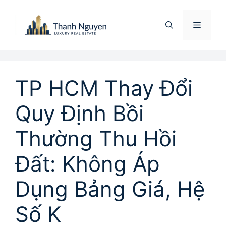
Chuyển
đến
Menu
nội
dung
TP HCM Thay Đổi
Quy Định Bồi
Thường Thu Hồi
Đất: Không Áp
Dụng Bảng Giá, Hệ
Số K