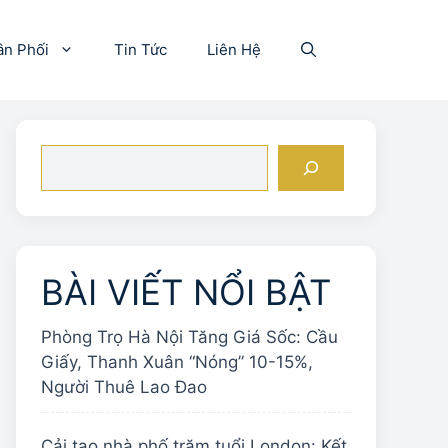
ân Phối
Tin Tức
Liên Hệ
Tìm
kiếm
BÀI VIẾT NỔI BẬT
Phòng Trọ Hà Nội Tăng Giá Sốc: Cầu
Giấy, Thanh Xuân “Nóng” 10-15%,
Người Thuê Lao Đao
Cải tạo nhà phố trăm tuổi London: Kết