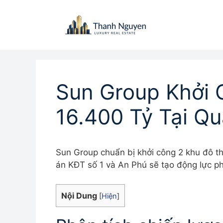
Chuyển
đến
nội
dung
Sun Group Khởi 
16.400 Tỷ Tại Q
Sun Group chuẩn bị khởi công 2 khu đô th
án KĐT số 1 và An Phú sẽ tạo động lực phá
Nội Dung
[
Hiện
]