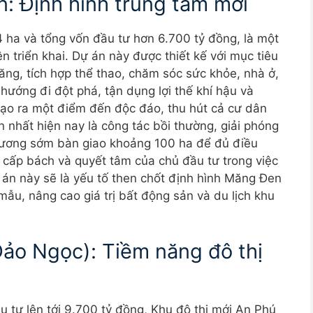
n: Định hình trung tâm mới
 ha và tổng vốn đầu tư hơn 6.700 tỷ đồng, là một
 triển khai. Dự án này được thiết kế với mục tiêu
ăng, tích hợp thể thao, chăm sóc sức khỏe, nhà ở,
 hướng đi đột phá, tận dụng lợi thế khí hậu và
ạo ra một điểm đến độc đáo, thu hút cả cư dân
n nhất hiện nay là công tác bồi thường, giải phóng
hương sớm bàn giao khoảng 100 ha để đủ điều
 cấp bách và quyết tâm của chủ đầu tư trong việc
án này sẽ là yếu tố then chốt định hình Măng Đen
 mẫu, nâng cao giá trị bất động sản và du lịch khu
Đảo Ngọc): Tiềm năng đô thị
 tư lên tới 9.700 tỷ đồng, Khu đô thị mới An Phú