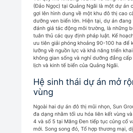
(Đảo Ngọc) tại Quảng Ngãi là một dự án
gợi lên hình dung về một khu đô thị cao cấ
dưỡng ven biển lớn. Hiện tại, dự án đang 
đánh giá tác động môi trường, là những b
tuân thủ các quy định pháp luật. Kế hoạch 
ưu tiên giải phóng khoảng 90-100 ha để k
lưỡng về nguồn lực và khả năng triển kha
không gian sống và nghỉ dưỡng đẳng cấp 
lịch và kinh tế biển của Quảng Ngãi.
Hệ sinh thái dự án mở rộ
vùng
Ngoài hai dự án đô thị mũi nhọn, Sun Gro
đa dạng nhằm tối ưu hóa liên kết vùng và 
4 và số 5 tại Măng Đen tiếp tục củng cố v
mới. Song song đó, Tổ hợp thương mại, dịc