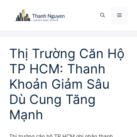
Chuyển
đến
Menu
nội
dung
Thị Trường Căn Hộ
TP HCM: Thanh
Khoản Giảm Sâu
Dù Cung Tăng
Mạnh
Thị trường căn hộ TP HCM ghi nhận thanh