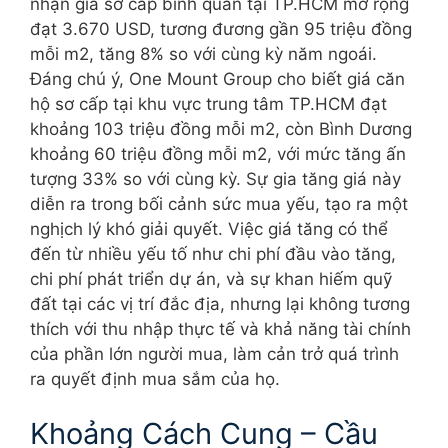
nhận giá sơ cấp bình quân tại TP.HCM mở rộng
đạt 3.670 USD, tương đương gần 95 triệu đồng
mỗi m2, tăng 8% so với cùng kỳ năm ngoái.
Đáng chú ý, One Mount Group cho biết giá căn
hộ sơ cấp tại khu vực trung tâm TP.HCM đạt
khoảng 103 triệu đồng mỗi m2, còn Bình Dương
khoảng 60 triệu đồng mỗi m2, với mức tăng ấn
tượng 33% so với cùng kỳ. Sự gia tăng giá này
diễn ra trong bối cảnh sức mua yếu, tạo ra một
nghịch lý khó giải quyết. Việc giá tăng có thể
đến từ nhiều yếu tố như chi phí đầu vào tăng,
chi phí phát triển dự án, và sự khan hiếm quỹ
đất tại các vị trí đắc địa, nhưng lại không tương
thích với thu nhập thực tế và khả năng tài chính
của phần lớn người mua, làm cản trở quá trình
ra quyết định mua sắm của họ.
Khoảng Cách Cung – Cầu