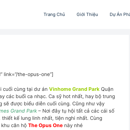
Trang Chủ
Giới Thiệu
Dự Án Ph
” link=”/the-opus-one”]
ai cuối cùng tại dư án
Vinhome Grand Park
Quận
ay các buổi ca nhạc. Ca sỹ hot nhất, hay bộ trung
ng sẽ được biểu diễn cuối cùng. Cũng như vậy
mes Grand Park
– Nơi đây tụ hội tất cả các cái số
, thiết kế lung linh nhất, tiện nghi nhất. Cùng
n khu căn hộ
The Opus One
này nhé