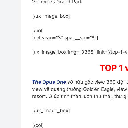
Vinhomes Grand Park
[/ux_image_box]
[/col]
[col span=”3″ span__sm=”6″]
[ux_image_box img=”3368″ link=”/top-1-v
TOP 1 
The Opus One
sở hữu gốc view 360 độ “đ
view về quảng trường Golden Eagle, view
resort. Giúp tinh thần luôn thư thái, thư 
[/ux_image_box]
[/col]