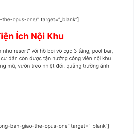
-the-opus-one/” target=”_blank”]
iện Ích Nội Khu
như resort” với hồ bơi vô cực 3 tầng, pool bar,
 cư dân còn được tận hưởng công viên nội khu
ơng mù, vườn treo nhiệt đới, quảng trường ánh
ong-ban-giao-the-opus-one” target=”_blank”]