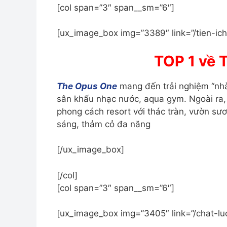
[col span=”3″ span__sm=”6″]
[ux_image_box img=”3389″ link=”/tien-ich
TOP 1 về T
The Opus One
mang đến trải nghiệm “nhà 
sân khấu nhạc nước, aqua gym.
Ngoài ra,
phong cách resort với thác tràn, vườn sư
sáng, thảm cỏ đa năng
[/ux_image_box]
[/col]
[col span=”3″ span__sm=”6″]
[ux_image_box img=”3405″ link=”/chat-lu