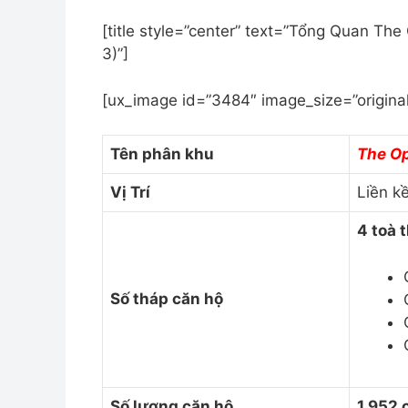
[title style=”center” text=”Tổng Quan Th
3)”]
[ux_image id=”3484″ image_size=”original
Tên phân khu
The O
Vị Trí
Liền k
4 toà 
Số tháp căn hộ
Số lượng căn hộ
1.952 