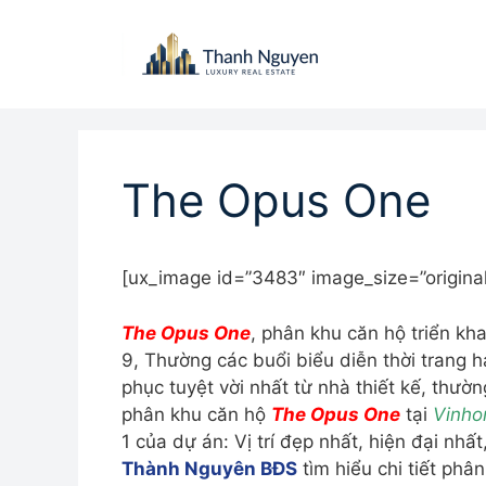
Chuyển
đến
nội
dung
The Opus One
[ux_image id=”3483″ image_size=”original
The Opus One
, phân khu căn hộ triển kh
9, Thường các buổi biểu diễn thời trang h
phục tuyệt vời nhất từ nhà thiết kế, thườ
phân khu căn hộ
The Opus One
tại
Vinho
1 của dự án: Vị trí đẹp nhất, hiện đại nhất
Thành Nguyên BĐS
tìm hiểu chi tiết phâ