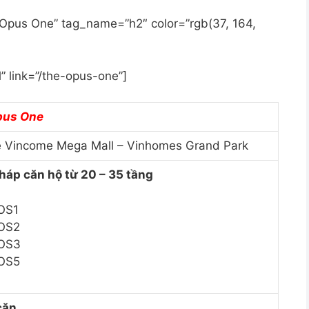
e Opus One” tag_name=”h2″ color=”rgb(37, 164,
” link=”/the-opus-one”]
pus One
ề Vincome Mega Mall – Vinhomes Grand Park
tháp căn hộ từ 20 – 35 tầng
OS1
OS2
OS3
OS5
căn