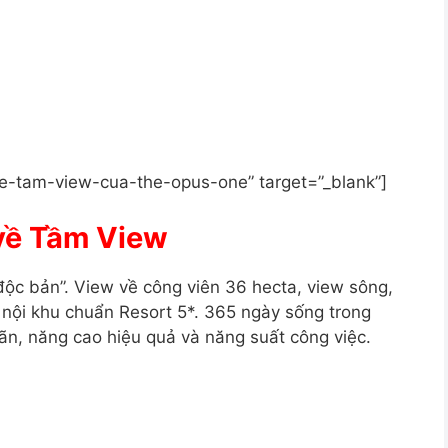
e-tam-view-cua-the-opus-one” target=”_blank”]
về Tầm View
ộc bản”. View về công viên 36 hecta, view sông,
 nội khu chuẩn Resort 5*. 365 ngày sống trong
giãn, năng cao hiệu quả và năng suất công việc.