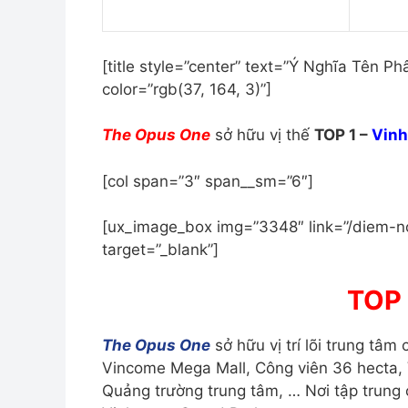
[title style=”center” text=”Ý Nghĩa Tên
color=”rgb(37, 164, 3)”]
The Opus One
sở hữu vị thế
TOP 1 –
Vinh
[col span=”3″ span__sm=”6″]
[ux_image_box img=”3348″ link=”/diem-no
target=”_blank”]
TOP 
The Opus One
sở hữu vị trí lõi trung tâm 
Vincome Mega Mall, Công viên 36 hecta, 
Quảng trường trung tâm, … Nơi tập trung 