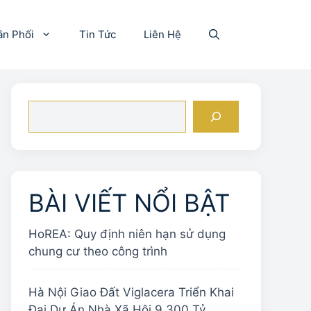
ân Phối
Tin Tức
Liên Hệ
Tìm
kiếm
BÀI VIẾT NỔI BẬT
HoREA: Quy định niên hạn sử dụng
chung cư theo công trình
Hà Nội Giao Đất Viglacera Triển Khai
Đại Dự Án Nhà Xã Hội 9.300 Tỷ