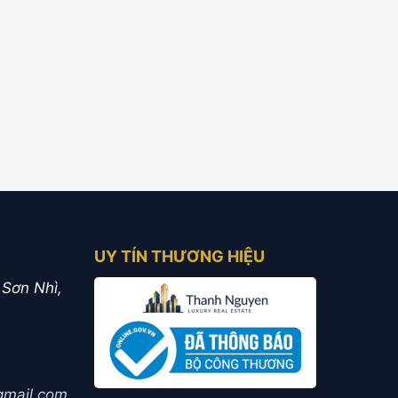
UY TÍN THƯƠNG HIỆU
 Sơn Nhì,
mail.com