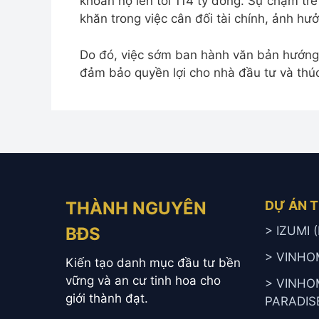
khoản nợ lên tới 114 tỷ đồng. Sự chậm tr
khăn trong việc cân đối tài chính, ảnh h
Do đó, việc sớm ban hành văn bản hướng d
đảm bảo quyền lợi cho nhà đầu tư và thú
THÀNH NGUYÊN
DỰ ÁN 
BĐS
> IZUMI
> VINHO
Kiến tạo danh mục đầu tư bền
vững và an cư tinh hoa cho
> VINHO
giới thành đạt.
PARADIS