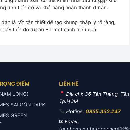
ễ trong thanh toán có thể khiến nhà đầu tư gặp khó
ưởng đến tiến độ và khả năng hoàn thành dự án.
ẫn là rất cần thiết để tạo khung pháp lý rõ ràng,
c đẩy tiến độ dự án BT một cách hiệu quả.
TRỌNG ĐIỂM
LIÊN HỆ
 (NAM LONG)
Địa chỉ: 36 Tân Thắng, Tân
Tp.HCM
MES SAI GÒN PARK
Hotline:
0935.333.247
MES GREEN
✉
Email:
E
thanhnguyenbatdongsan88@g