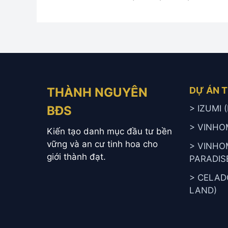
THÀNH NGUYÊN
DỰ ÁN 
BĐS
> IZUMI
> VINHO
Kiến tạo danh mục đầu tư bền
vững và an cư tinh hoa cho
> VINHO
giới thành đạt.
PARADIS
> CELAD
LAND)