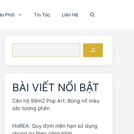
ân Phối
Tin Tức
Liên Hệ
Tìm
kiếm
BÀI VIẾT NỔI BẬT
Căn hộ 99m2 Pop Art: Bùng nổ màu
sắc tương phản
HoREA: Quy định niên hạn sử dụng
chung cư theo công trình