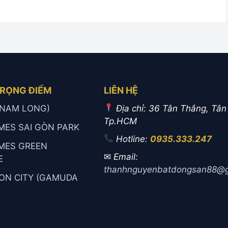
TRỌNG ĐIỂM
LIÊN HỆ
 (NAM LONG)
Địa chỉ: 36 Tân Thắng, Tân
Tp.HCM
MES SAI GÒN PARK
Hotline:
0935.333.247
MES GREEN
✉
Email:
E
thanhnguyenbatdongsan88@g
ON CITY (GAMUDA