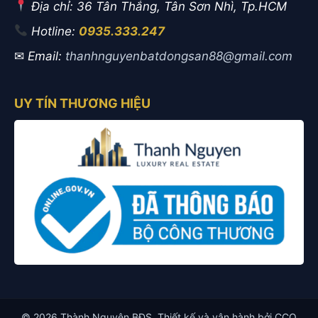
Địa chỉ: 36 Tân Thắng, Tân Sơn Nhì, Tp.HCM
Hotline:
0935.333.247
✉
Email:
thanhnguyenbatdongsan88@gmail.com
UY TÍN THƯƠNG HIỆU
© 2026 Thành Nguyên BĐS. Thiết kế và vận hành bởi CCO