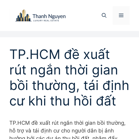
Chuyển
đến
Menu
nội
dung
TP.HCM đề xuất
rút ngắn thời gian
bồi thường, tái định
cư khi thu hồi đất
TP.HCM đề xuất rút ngắn thời gian bồi thường,
hỗ trợ và tái định cư cho người dân bị ảnh
hưởng bởi các dự án thu hồi đất, nhằm đẩy