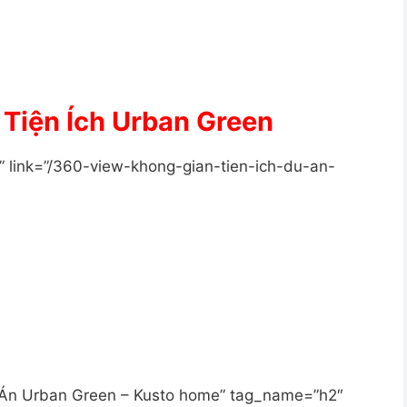
Tiện Ích Urban Green
” link=”/360-view-khong-gian-tien-ich-du-an-
Dự Án Urban Green – Kusto home” tag_name=”h2″