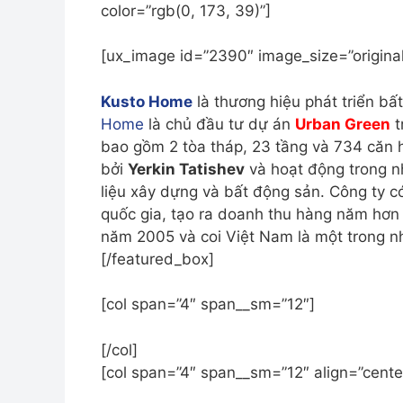
color=”rgb(0, 173, 39)”]
[ux_image id=”2390″ image_size=”original
Kusto Home
là thương hiệu phát triển b
Home
là chủ đầu tư dự án
Urban Green
t
bao gồm 2 tòa tháp, 23 tầng và 734 căn 
bởi
Yerkin Tatishev
và hoạt động trong nh
liệu xây dựng và bất động sản.
Công ty có
quốc gia, tạo ra doanh thu hàng năm hơn 
năm 2005 và coi Việt Nam là một trong nh
[/featured_box]
[col span=”4″ span__sm=”12″]
[/col]
[col span=”4″ span__sm=”12″ align=”cente