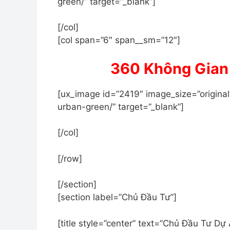
green/” target=”_blank”]
[/col]
[col span=”6″ span__sm=”12″]
360 Không Gian 
[ux_image id=”2419″ image_size=”original
urban-green/” target=”_blank”]
[/col]
[/row]
[/section]
[section label=”Chủ Đầu Tư”]
[title style=”center” text=”Chủ Đầu Tư 