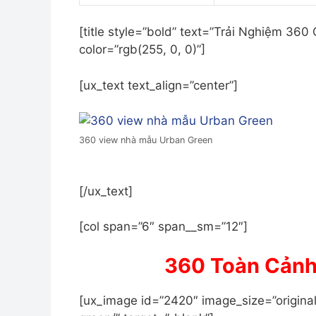
[title style=”bold” text=”Trải Nghiệm 36
color=”rgb(255, 0, 0)”]
[ux_text text_align=”center”]
360 view nhà mẫu Urban Green
[/ux_text]
[col span=”6″ span__sm=”12″]
360 Toàn Cảnh
[ux_image id=”2420″ image_size=”origina