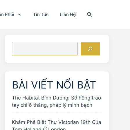
ân Phối
Tin Tức
Liên Hệ
Tìm
kiếm
BÀI VIẾT NỔI BẬT
The Habitat Bình Dương: Sổ hồng trao
tay chỉ 6 tháng, pháp lý minh bạch
Khám Phá Biệt Thự Victorian 19th Của
Tom Holland Ở London