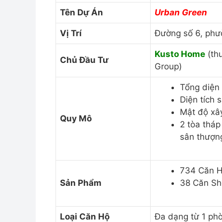
Tên Dự Án
Urban Green
Vị Trí
Đường số 6, phư
Kusto Home
(thư
Chủ Đầu Tư
Group)
Tổng diện 
Diện tích
Mật độ xâ
Quy Mô
2 tòa tháp
sân thượn
734 Căn 
Sản Phẩm
38 Căn S
Loại Căn Hộ
Đa dạng từ 1 ph