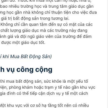
c gần đó: Trước khi mua một căn hộ hoặc nhà ở,
 bao nhiêu trường học và trung tâm giáo dục gần
ng học gần nhà không chỉ thuận tiện cho việc đưa
iá trị bất động sản trong tương lai.
: Không chỉ cần quan tâm đến sự có mặt của các
 chất lượng giáo dục mà các trường này đang
đánh giá và đội ngũ giáo viên của trường để đảm
 được một giáo dục tốt.
hí khi Mua Bất Động Sản)
ch vụ công cộng
Khi mua bất động sản, sức khỏe là một yếu tố
viện, phòng khám hoặc trạm y tế nào gần khu vực
ia đình có thể tiếp cận dịch vụ y tế một cách
Một khu vực với cơ sở hạ tầng tốt nên có nhiều