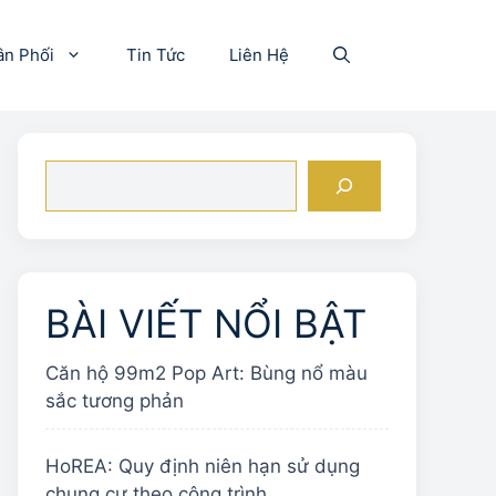
ân Phối
Tin Tức
Liên Hệ
Tìm
kiếm
BÀI VIẾT NỔI BẬT
Căn hộ 99m2 Pop Art: Bùng nổ màu
sắc tương phản
HoREA: Quy định niên hạn sử dụng
chung cư theo công trình