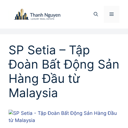
Chuyển
đến
Menu
nội
dung
SP Setia – Tập
Đoàn Bất Động Sản
Hàng Đầu từ
Malaysia