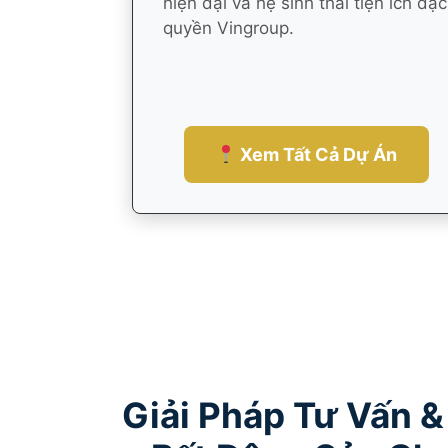
hiện đại và hệ sinh thái tiện ích đặc
quyền Vingroup.
Xem Tất Cả Dự Án
Giải Pháp Tư Vấn &