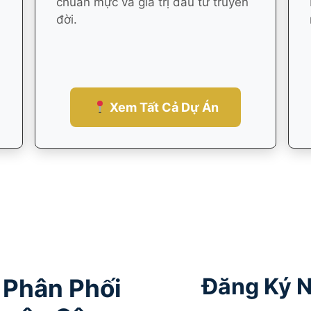
chuẩn mực và giá trị đầu tư truyền
đời.
Xem Tất Cả Dự Án
Đăng Ký N
 Phân Phối