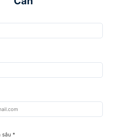
Căn
n sâu
*