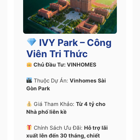
:
IVY Park – Công
Viên Tri Thức
Chủ Đầu Tư: VINHOMES
Thuộc Dự Án:
Vinhomes Sài
Gòn Park
Giá Tham Khảo:
Từ 4 tỷ cho
Nhà phố liên kề
Chính Sách Ưu Đãi:
Hỗ trợ lãi
xuất lên đến 30 tháng, chiết