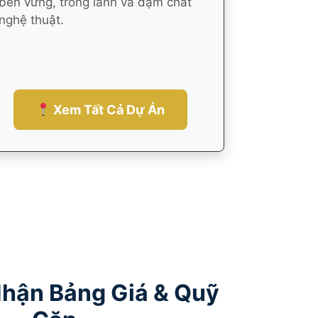
bền vững, trong lành và đậm chất
nghệ thuật.
Xem Tất Cả Dự Án
hận Bảng Giá & Quỹ