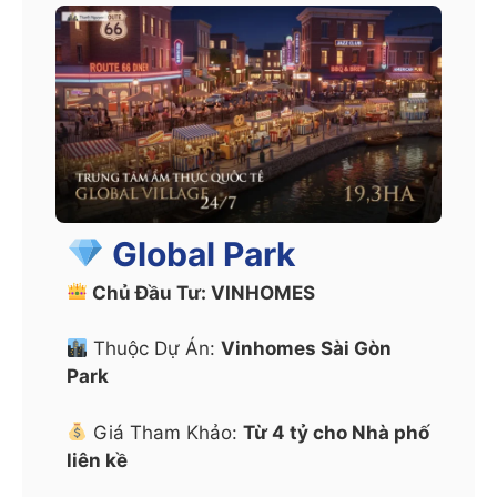
i
v
e
:
Global Park
Chủ Đầu Tư: VINHOMES
Thuộc Dự Án:
Vinhomes Sài Gòn
Park
Giá Tham Khảo:
Từ 4 tỷ cho Nhà phố
liên kề