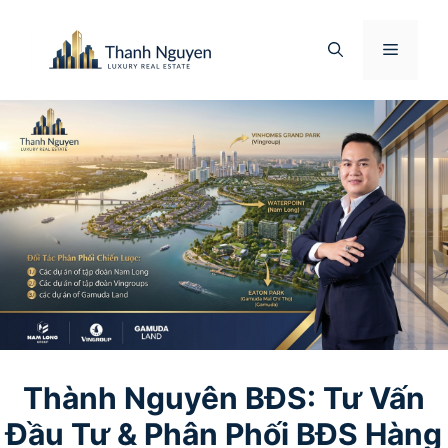
Chuyển
đến
Menu
nội
dung
Thành Nguyên BĐS: Tư Vấn
Đầu Tư & Phân Phối BĐS Hàng