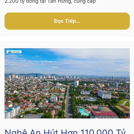
2.200 tỷ đồng tại Tân Hưng, cung cấp
Đọc Tiếp…
Nghệ An Hút Hơn 110.000 Tỷ