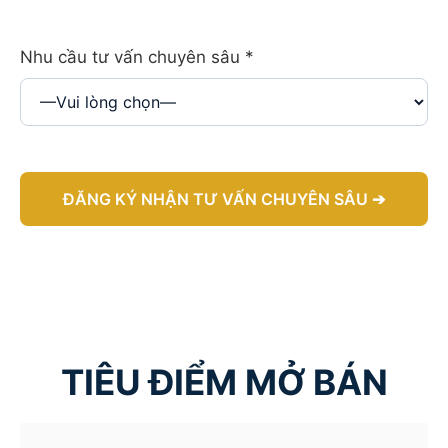
Nhu cầu tư vấn chuyên sâu
*
A
l
t
e
r
TIÊU ĐIỂM MỞ BÁN
n
a
t