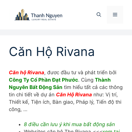
Chuyển
đến
Menu
nội
dung
Căn Hộ Rivana
Căn hộ Rivana
, đươc đầu tư và phát triển bởi
Công Ty Cổ Phần Đạt Phước
. Cùng
Thành
Nguyên Bất Động Sản
tìm hiểu tất cả các thông
tin chi tiết về dự án
Căn Hộ Rivana
như: Vị trí,
Thiết kế, Tiện ích, Bàn giao, Pháp lý, Tiến độ thi
công, …
8 điều cần lưu ý khi mua bất động sản
Websites căn hộ The Rivana
<<<
xem tại