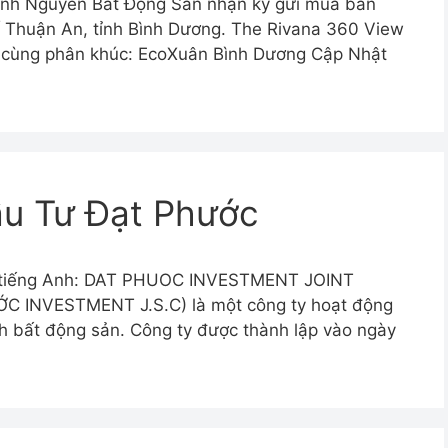
ành Nguyên Bất Động Sản nhận ký gửi mua bán
ố Thuận An, tỉnh Bình Dương. The Rivana 360 View
 cùng phân khúc: EcoXuân Bình Dương Cập Nhật
u Tư Đạt Phước
n tiếng Anh: DAT PHUOC INVESTMENT JOINT
C INVESTMENT J.S.C) là một công ty hoạt động
nh bất động sản. Công ty được thành lập vào ngày