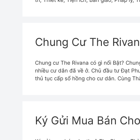
trí, Thiết kế, Tiện ích, Bàn giao, Pháp lý,
Chung Cư The Rivan
Chung cư The Rivana có gì nổi Bật? Chung
nhiều cư dân đã về ở. Chủ đầu tư Đạt Phư
thủ tục cấp sổ hồng cho cư dân. Cùng T
Ký Gửi Mua Bán Cho