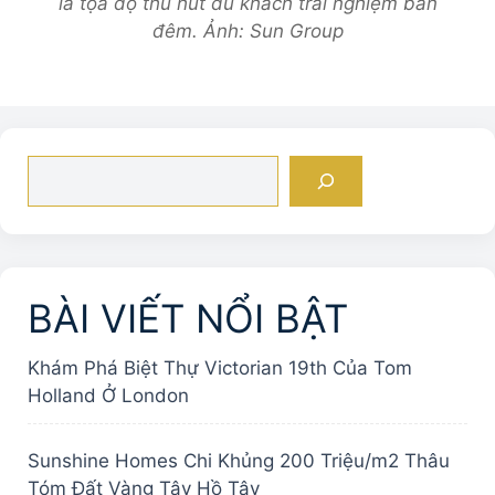
là tọa độ thu hút du khách trải nghiệm ban
đêm. Ảnh: Sun Group
Tìm
kiếm
BÀI VIẾT NỔI BẬT
Khám Phá Biệt Thự Victorian 19th Của Tom
Holland Ở London
Sunshine Homes Chi Khủng 200 Triệu/m2 Thâu
Tóm Đất Vàng Tây Hồ Tây