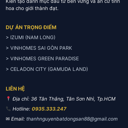
Kiến tạo danh mục đầu tư bền vững và an cư tinh
hoa cho giới thành đạt.
DỰ ÁN TRỌNG ĐIỂM
> IZUMI (NAM LONG)
> VINHOMES SAI GÒN PARK
> VINHOMES GREEN PARADISE
> CELADON CITY (GAMUDA LAND)
LIÊN HỆ
Địa chỉ: 36 Tân Thắng, Tân Sơn Nhì, Tp.HCM
Hotline:
0935.333.247
✉
Email:
thanhnguyenbatdongsan88@gmail.com