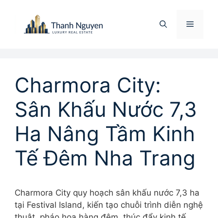
Chuyển
đến
Menu
nội
dung
Charmora City:
Sân Khấu Nước 7,3
Ha Nâng Tầm Kinh
Tế Đêm Nha Trang
Charmora City quy hoạch sân khấu nước 7,3 ha
tại Festival Island, kiến tạo chuỗi trình diễn nghệ
thuật, pháo hoa hàng đêm, thúc đẩy kinh tế