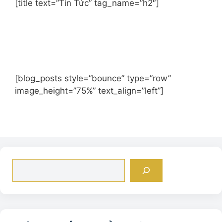
t
[title text=”Tin Tức” tag_name=”h2″]
i
v
e
:
[blog_posts style=”bounce” type=”row”
image_height=”75%” text_align=”left”]
Tìm
kiếm