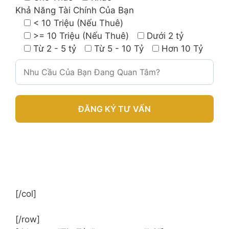
Khả Năng Tài Chính Của Bạn
< 10 Triệu (Nếu Thuê)
>= 10 Triệu (Nếu Thuê)
Dưới 2 tỷ
Từ 2 - 5 tỷ
Từ 5 - 10 Tỷ
Hơn 10 Tỷ
A
l
t
e
r
[/col]
n
a
[/row]