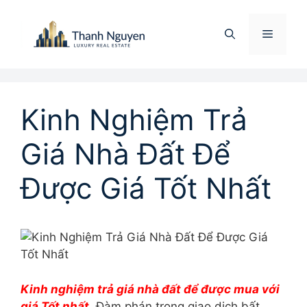
Chuyển
đến
Menu
nội
dung
Kinh Nghiệm Trả
Giá Nhà Đất Để
Được Giá Tốt Nhất
Kinh nghiệm trả giá nhà đất để được mua với
giá Tốt nhất
. Đàm phán trong giao dịch bất