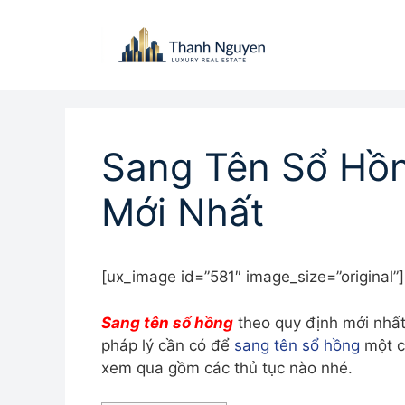
Chuyển
đến
nội
dung
Sang Tên Sổ Hồ
Mới Nhất
[ux_image id=”581″ image_size=”original”]
Sang tên sổ hồng
theo quy định mới nhất.
pháp lý cần có để
sang tên sổ hồng
một c
xem qua gồm các thủ tục nào nhé.