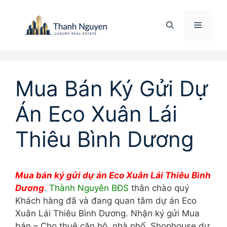
Chuyển
đến
Menu
nội
dung
Mua Bán Ký Gửi Dự
Án Eco Xuân Lái
Thiêu Bình Dương
Mua bán ký gửi dự án Eco Xuân Lái Thiêu Bình
Dương
.
Thành Nguyên BĐS
thân chào quý
Khách hàng đã và đang quan tâm dự án Eco
Xuân Lái Thiêu Bình Dương. Nhận ký gửi Mua
bán – Cho thuê căn hộ, nhà phố, Shophouse dự