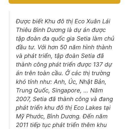
A
Được biết Khu đô thị Eco Xuân Lái
l
t
Thiêu Bình Dương là dự án được
e
tập đoàn đa quốc gia Setia làm chủ
r
đầu tư. Với hơn 50 năm hình thành
n
và phát triển, tập đoàn Setia đã
a
thành công phát triển được 137 dự
t
i
án trên toàn cầu. Ở các thị trường
v
khó tính như: Anh, Úc, Nhật Bản,
e
Trung Quốc, Singapore, … Năm
:
2007, Setia đã thành công và đang
phát triển khu đô thị Eco Lakes tại
Mỹ Phước, Bình Dương. Đến năm
2011 tiếp tục phát triển thêm khu