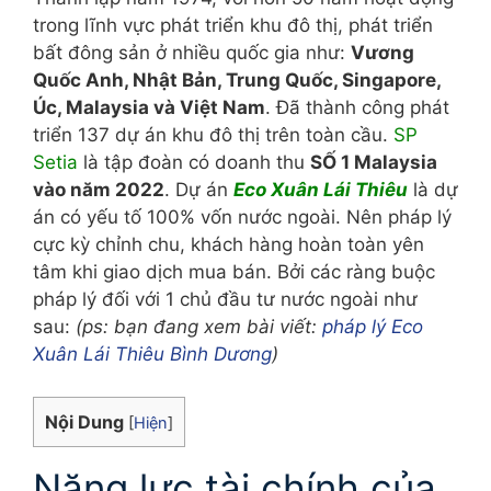
trong lĩnh vực phát triển khu đô thị, phát triển
bất đông sản ở nhiều quốc gia như:
Vương
Quốc Anh, Nhật Bản, Trung Quốc, Singapore,
Úc, Malaysia và Việt Nam
. Đã thành công phát
triển 137 dự án khu đô thị trên toàn cầu.
SP
Setia
là tập đoàn có doanh thu
SỐ 1 Malaysia
vào năm 2022
. Dự án
Eco Xuân Lái Thiêu
là dự
án có yếu tố 100% vốn nước ngoài. Nên pháp lý
cực kỳ chỉnh chu, khách hàng hoàn toàn yên
tâm khi giao dịch mua bán. Bởi các ràng buộc
pháp lý đối với 1 chủ đầu tư nước ngoài như
sau:
(ps: bạn đang xem bài viết:
pháp lý Eco
Xuân Lái Thiêu Bình Dương
)
Nội Dung
[
Hiện
]
Năng lực tài chính của