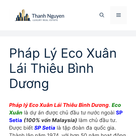
Chuyển
đến
Menu
nội
dung
Pháp Lý Eco Xuân
Lái Thiêu Bình
Dương
Pháp lý Eco Xuân Lái Thiêu Bình Dương
.
Eco
Xuân
là dự án được chủ đầu tư nước ngoài
SP
Setia
(100% vốn Malaysia)
làm chủ đầu tư.
Được biết
SP Setia
là tập đoàn đa quốc gia.
Thành lập năm 1974, với hơn 50 năm hoạt động