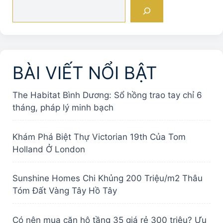
Tìm
r
kiếm
n
a
t
i
BÀI VIẾT NỔI BẬT
v
e
:
The Habitat Bình Dương: Sổ hồng trao tay chỉ 6
tháng, pháp lý minh bạch
Khám Phá Biệt Thự Victorian 19th Của Tom
Holland Ở London
Sunshine Homes Chi Khủng 200 Triệu/m2 Thâu
Tóm Đất Vàng Tây Hồ Tây
Có nên mua căn hộ tầng 35 giá rẻ 300 triệu? Ưu